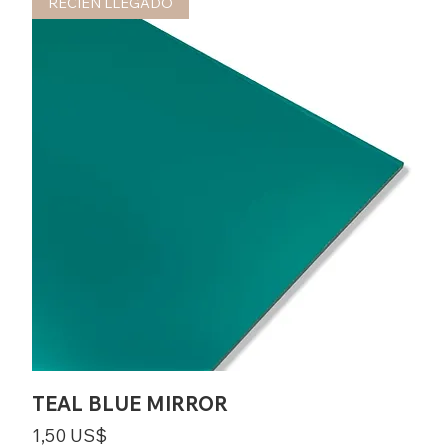
RECIÉN LLEGADO
TEAL BLUE MIRROR
Precio
1,50 US$