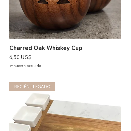
Charred Oak Whiskey Cup
Precio
6,50 US$
Impuesto excluido
RECIÉN LLEGADO