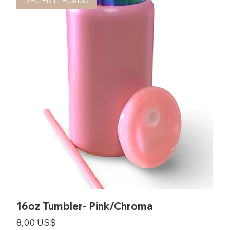
RECIÉN LLEGADO
16oz Tumbler- Pink/Chroma
Precio
8,00 US$