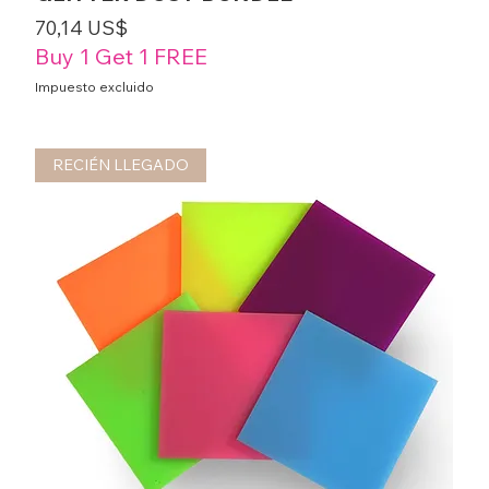
Precio
70,14 US$
Buy 1 Get 1 FREE
Impuesto excluido
RECIÉN LLEGADO