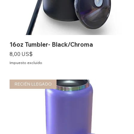
16oz Tumbler- Black/Chroma
Precio
8,00 US$
Impuesto excluido
RECIÉN LLEGADO