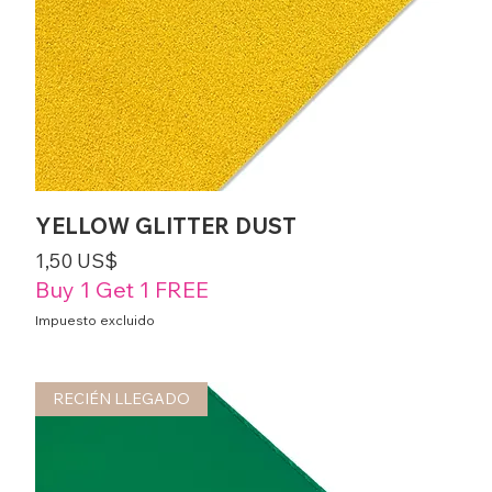
YELLOW GLITTER DUST
Precio
1,50 US$
Buy 1 Get 1 FREE
Impuesto excluido
RECIÉN LLEGADO