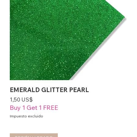
EMERALD GLITTER PEARL
Precio
1,50 US$
Buy 1 Get 1 FREE
Impuesto excluido