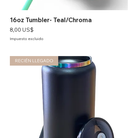
16oz Tumbler- Teal/Chroma
Precio
8,00 US$
Impuesto excluido
RECIÉN LLEGADO