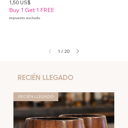
Precio
1,50 US$
Buy 1 Get 1 FREE
Impuesto excluido
1
/
20
RECIÉN LLEGADO
RECIÉN LLEGADO