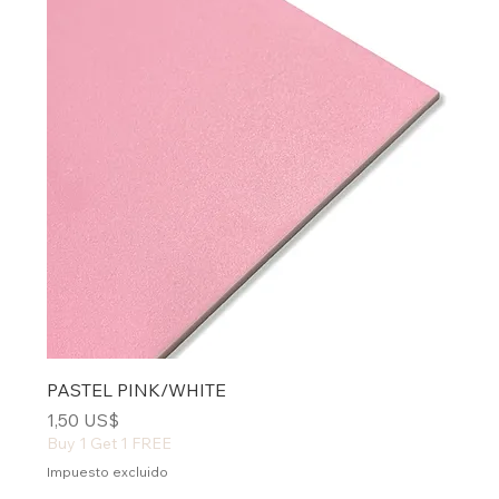
PASTEL PINK/WHITE
Precio
1,50 US$
Buy 1 Get 1 FREE
Impuesto excluido