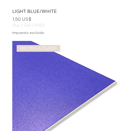
LIGHT BLUE/WHITE
Precio
1,50 US$
Buy 1 Get 1 FREE
Impuesto excluido
RECIÉN LLEGADO