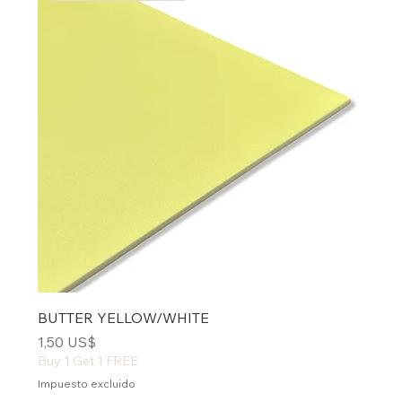
BUTTER YELLOW/WHITE
Precio
1,50 US$
Buy 1 Get 1 FREE
Impuesto excluido