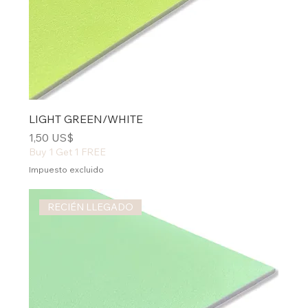
LIGHT GREEN/WHITE
Precio
1,50 US$
Buy 1 Get 1 FREE
Impuesto excluido
RECIÉN LLEGADO