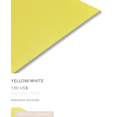
YELLOW/WHITE
Precio
1,50 US$
Buy 1 Get 1 FREE
Impuesto excluido
RECIÉN LLEGADO