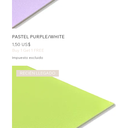
PASTEL PURPLE/WHITE
Precio
1,50 US$
Buy 1 Get 1 FREE
Impuesto excluido
RECIÉN LLEGADO