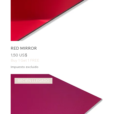
RED MIRROR
Precio
1,50 US$
Buy 1 Get 1 FREE
Impuesto excluido
RECIÉN LLEGADO