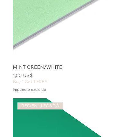
MINT GREEN/WHITE
Precio
1,50 US$
Buy 1 Get 1 FREE
Impuesto excluido
RECIÉN LLEGADO